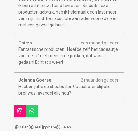
ik ben echt ontzettend tevreden. Sinds ik deze
producten gebruik, heb ik helemaal geen last meer
van mijn huid. Een absolute aanrader voor iedereen
met een gevoelige huid!
Thirza
een maand geleden
Fantastische producten.. Hoefde zelf het cadeautje
voor de juf niet meer in de pakken, dat was al
gedaan! Echt top weer!
Jolanda Goeree
2 maanden geleden
Hebben jullie de sheabutter. Cacaoboter olijfolie
bijenwas lavendel olie nog?
I
W
n
h
s
a
Delen
Deel
Share
Delen
t
t
© 2026 Madame Curie Zeep
a
s