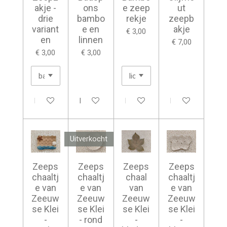
akje -
ons
e zeep
ut
drie
bambo
rekje
zeepb
variant
e en
akje
€ 3,00
en
linnen
€ 7,00
€ 3,00
€ 3,00
In winkelwagen
In winkelwagen
In winkelwagen
In winkelwagen
Uitverkocht
Zeeps
Zeeps
Zeeps
Zeeps
chaaltj
chaaltj
chaal
chaaltj
e van
e van
van
e van
Zeeuw
Zeeuw
Zeeuw
Zeeuw
se Klei
se Klei
se Klei
se Klei
-
- rond
-
-