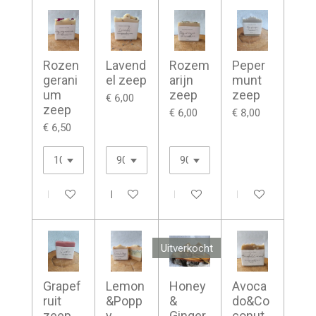
Rozen
Lavend
Rozem
Peper
gerani
el zeep
arijn
munt
um
zeep
zeep
€ 6,00
zeep
€ 6,00
€ 8,00
€ 6,50
In winkelwagen
In winkelwagen
In winkelwagen
In winkelwagen
Uitverkocht
Grapef
Lemon
Honey
Avoca
ruit
&Popp
&
do&Co
zeep
y
Ginger
conut