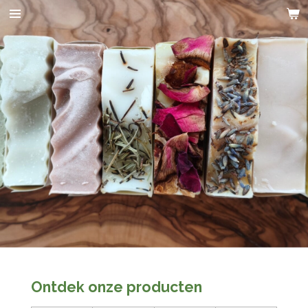
Ga
direct
naar
de
hoofdinhoud
Ontdek onze producten