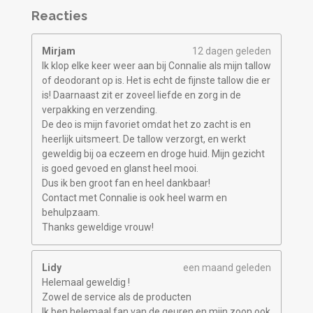
Reacties
Mirjam
12 dagen geleden
Ik klop elke keer weer aan bij Connalie als mijn tallow
of deodorant op is. Het is echt de fijnste tallow die er
is! Daarnaast zit er zoveel liefde en zorg in de
verpakking en verzending.
De deo is mijn favoriet omdat het zo zacht is en
heerlijk uitsmeert. De tallow verzorgt, en werkt
geweldig bij oa eczeem en droge huid. Mijn gezicht
is goed gevoed en glanst heel mooi.
Dus ik ben groot fan en heel dankbaar!
Contact met Connalie is ook heel warm en
behulpzaam.
Thanks geweldige vrouw!
Lidy
een maand geleden
Helemaal geweldig !
Zowel de service als de producten
Ik ben helemaal fan van de geuren en mijn zoon ook