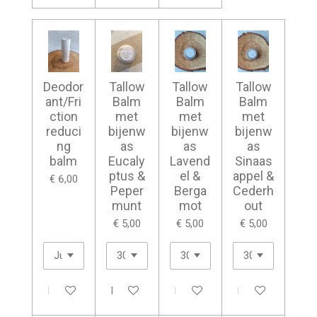
Deodor
Tallow
Tallow
Tallow
ant/Fri
Balm
Balm
Balm
ction
met
met
met
reduci
bijenw
bijenw
bijenw
ng
as
as
as
balm
Eucaly
Lavend
Sinaas
ptus &
el &
appel &
€ 6,00
Peper
Berga
Cederh
munt
mot
out
€ 5,00
€ 5,00
€ 5,00
In winkelwagen
In winkelwagen
In winkelwagen
In winkelwagen