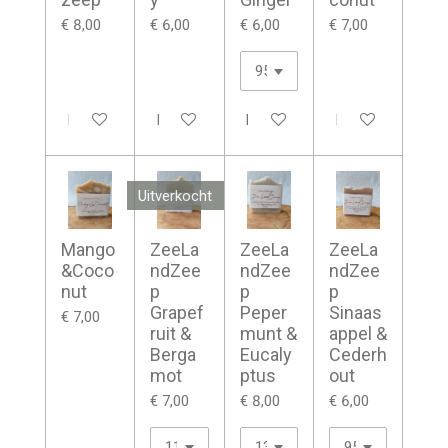
€ 8,00
€ 6,00
€ 6,00
€ 7,00
In winkelwagen
In winkelwagen
Houd mij op de hoogte
In winkelwagen
Uitverkocht
Mango
ZeeLa
ZeeLa
ZeeLa
&Coco
ndZee
ndZee
ndZee
nut
p
p
p
Grapef
Peper
Sinaas
€ 7,00
ruit &
munt &
appel &
Berga
Eucaly
Cederh
mot
ptus
out
€ 7,00
€ 8,00
€ 6,00