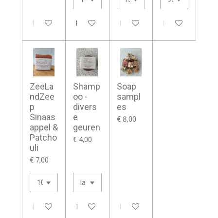
In winkelwagen
Houd mij op de hoogte
In winkelwagen
In winkelwagen
ZeeLa
Shamp
Soap
ndZee
oo -
sampl
p
divers
es
Sinaas
e
€ 8,00
appel &
geuren
Patcho
€ 4,00
uli
€ 7,00
In winkelwagen
In winkelwagen
In winkelwagen