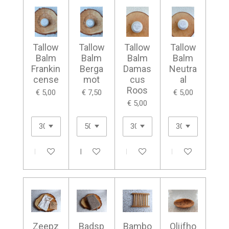
Tallow
Tallow
Tallow
Tallow
Balm
Balm
Balm
Balm
Frankin
Berga
Damas
Neutra
cense
mot
cus
al
Roos
€ 5,00
€ 7,50
€ 5,00
€ 5,00
In winkelwagen
In winkelwagen
In winkelwagen
In winkelwagen
Zeepz
Badsp
Bambo
Olijfho