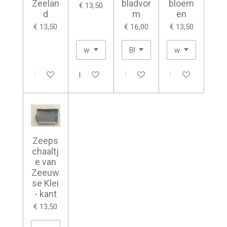
Zeelan
bladvor
bloem
€ 13,50
d
m
en
€ 13,50
€ 16,00
€ 13,50
In winkelwagen
Houd mij op de hoogte
In winkelwagen
In winkelwagen
Zeeps
chaaltj
e van
Zeeuw
se Klei
- kant
€ 13,50