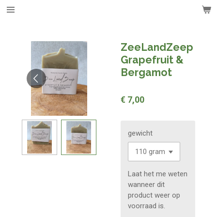
Ga
direct
naar
de
ZeeLandZeep
hoofdinhoud
Grapefruit &
Bergamot
€ 7,00
gewicht
Laat het me weten
wanneer dit
product weer op
voorraad is.