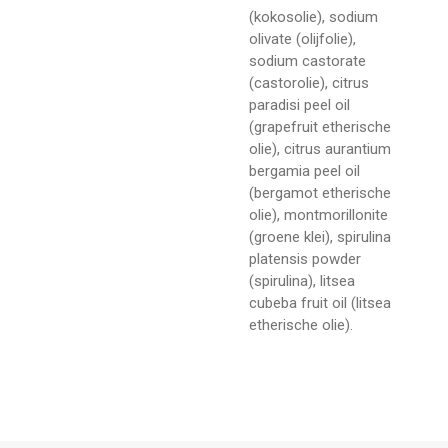
(kokosolie), sodium
olivate (olijfolie),
sodium castorate
(castorolie), citrus
paradisi peel oil
(grapefruit etherische
olie), citrus aurantium
bergamia peel oil
(bergamot etherische
olie), montmorillonite
(groene klei), spirulina
platensis powder
(spirulina), litsea
cubeba fruit oil (litsea
etherische olie).