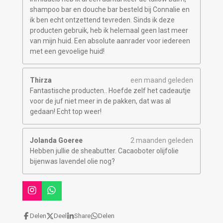
shampoo bar en douche bar besteld bij Connalie en
ik ben echt ontzettend tevreden. Sinds ik deze
producten gebruik, heb ik helemaal geen last meer
van mijn huid. Een absolute aanrader voor iedereen
met een gevoelige huid!
Thirza
een maand geleden
Fantastische producten.. Hoefde zelf het cadeautje
voor de juf niet meer in de pakken, dat was al
gedaan! Echt top weer!
Jolanda Goeree
2 maanden geleden
Hebben jullie de sheabutter. Cacaoboter olijfolie
bijenwas lavendel olie nog?
I
W
n
h
s
a
Delen
Deel
Share
Delen
t
t