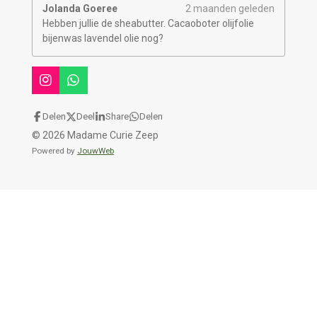
Jolanda Goeree
2 maanden geleden
Hebben jullie de sheabutter. Cacaoboter olijfolie
bijenwas lavendel olie nog?
I
W
n
h
s
a
Delen
Deel
Share
Delen
t
t
© 2026 Madame Curie Zeep
a
s
g
A
Powered by
JouwWeb
r
p
a
p
m