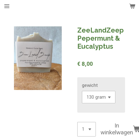
Ga
direct
naar
de
ZeeLandZeep
hoofdinhoud
Pepermunt &
Eucalyptus
€ 8,00
gewicht
In
winkelwagen