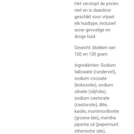
Het verstopt de poriën
niet en is daardoor
geschikt voor vrijwel
elk huidtype, inclusief
acne-gevoelige en
droge huid.
Gewicht: blokken van
100 en 130 gram
Ingrediënten:
Sodium
tallowate (rundervet),
sodium cocoate
(kokosolie), sodium
olivate (olijfolie),
sodium castorate
(castorolie), illite,
kaolin, montmorillonite
(groene klei), mentha
piperita oil (pepermunt
etherische olie),