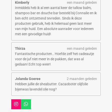
Kimberly
een maand geleden
Inmiddels heb ik al een aantal keer de tallow balm,
shampoo bar en douche bar besteld bij Connalie en ik
ben echt ontzettend tevreden. Sinds ik deze
producten gebruik, heb ik helemaal geen last meer
van mijn huid. Een absolute aanrader voor iedereen
met een gevoelige huid!
Thirza
een maand geleden
Fantastische producten.. Hoefde zelf het cadeautje
voor de juf niet meer in de pakken, dat was al
gedaan! Echt top weer!
Jolanda Goeree
2 maanden geleden
Hebben jullie de sheabutter. Cacaoboter olijfolie
bijenwas lavendel olie nog?
I
W
n
h