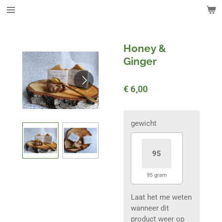
Ga
direct
naar
de
Honey &
hoofdinhoud
Ginger
€ 6,00
gewicht
95
95 gram
Laat het me weten
wanneer dit
product weer op