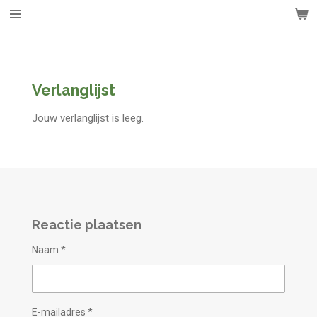
Ga
direct
naar
de
hoofdinhoud
Verlanglijst
Jouw verlanglijst is leeg.
Reactie plaatsen
Naam *
E-mailadres *