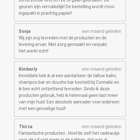
soms zonde vind om ze te gaan gebruiken. De
geuren zijn verrukkelijk! De bestelling wordt mooi
ingepakt in prachtig papier!
Sonja
een maand geleden
Wij zijn erg tevreden met de producten en de
levering ervan. Met zorg gemaakt en verpakt.
Het werkt echt!
Kimberly
een maand geleden
Inmiddels heb ik al een aantal keer de tallow balm,
shampoo bar en douche bar besteld bij Connalie en
ik ben echt ontzettend tevreden. Sinds ik deze
producten gebruik, heb ik helemaal geen last meer
van mijn huid. Een absolute aanrader voor iedereen
met een gevoelige huid!
Thirza
een maand geleden
Fantastische producten.. Hoefde zelf het cadeautje
voor de juf niet meer in de pakken, dat was al