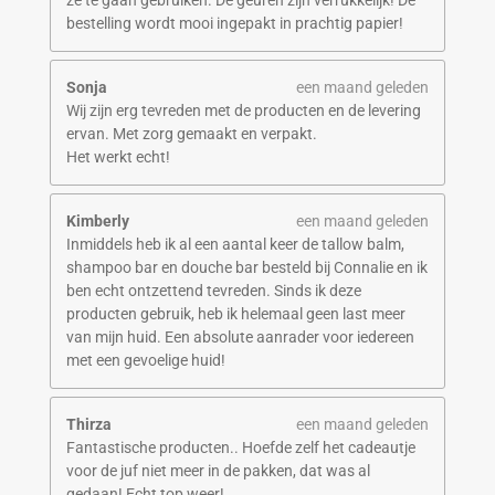
ze te gaan gebruiken. De geuren zijn verrukkelijk! De
bestelling wordt mooi ingepakt in prachtig papier!
Sonja
een maand geleden
Wij zijn erg tevreden met de producten en de levering
ervan. Met zorg gemaakt en verpakt.
Het werkt echt!
Kimberly
een maand geleden
Inmiddels heb ik al een aantal keer de tallow balm,
shampoo bar en douche bar besteld bij Connalie en ik
ben echt ontzettend tevreden. Sinds ik deze
producten gebruik, heb ik helemaal geen last meer
van mijn huid. Een absolute aanrader voor iedereen
met een gevoelige huid!
Thirza
een maand geleden
Fantastische producten.. Hoefde zelf het cadeautje
voor de juf niet meer in de pakken, dat was al
gedaan! Echt top weer!