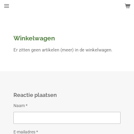
Ga
direct
naar
de
hoofdinhoud
Winkelwagen
Er zitten geen artikelen (meer) in de winkelwagen.
Reactie plaatsen
Naam *
E-mailadres *