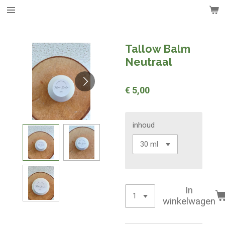
Ga
direct
naar
de
Tallow Balm
hoofdinhoud
Neutraal
€ 5,00
inhoud
In
winkelwagen