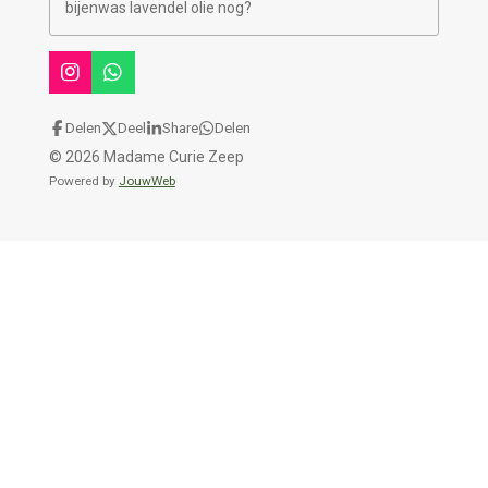
bijenwas lavendel olie nog?
I
W
n
h
s
a
Delen
Deel
Share
Delen
t
t
© 2026 Madame Curie Zeep
a
s
g
A
Powered by
JouwWeb
r
p
a
p
m