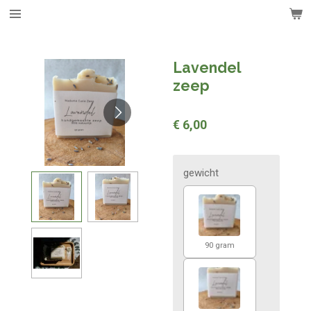
Ga
direct
naar
de
Lavendel
hoofdinhoud
zeep
€ 6,00
gewicht
90 gram