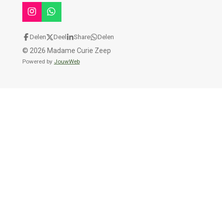
I
W
n
h
s
a
Delen
Deel
Share
Delen
t
t
© 2026 Madame Curie Zeep
a
s
g
A
Powered by
JouwWeb
r
p
a
p
m