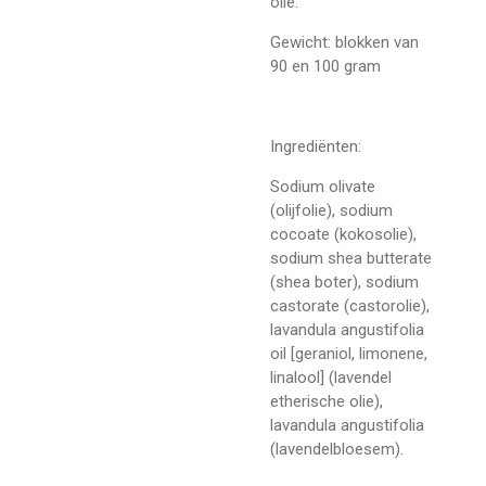
olie.
Gewicht: blokken van
90 en 100 gram
Ingrediënten:
Sodium olivate
(olijfolie), sodium
cocoate (kokosolie),
sodium shea butterate
(shea boter), sodium
castorate (castorolie),
lavandula angustifolia
oil [geraniol, limonene,
linalool] (lavendel
etherische olie),
lavandula angustifolia
(lavendelbloesem).