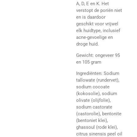
A, D, E en K
. Het
verstopt de poriën niet
en is daardoor
geschikt voor vrijwel
elk huidtype, inclusief
acne-gevoelige en
droge huid.
Gewicht: ongeveer 95
en 105 gram
Ingrediënten:
Sodium
tallowate (rundervet),
sodium cocoate
(kokosolie), sodium
olivate (olijfolie),
sodium castorate
(castorolie), bentonite
(bentoniet klei),
ghassoul (rode klei),
citrus sinensis peel oil