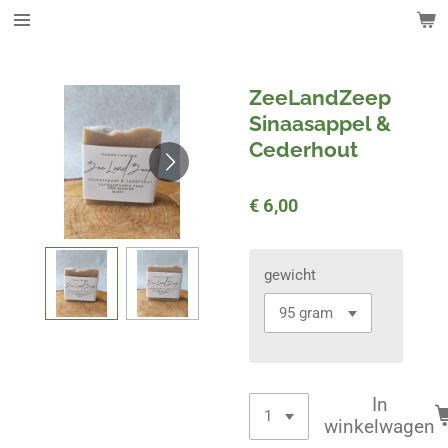
Ga
direct
naar
de
ZeeLandZeep
hoofdinhoud
Sinaasappel &
Cederhout
€ 6,00
gewicht
In
winkelwagen