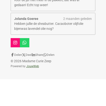
voor de juf niet meer in de pakken, dat was al
gedaan! Echt top weer!
Jolanda Goeree
2 maanden geleden
Hebben jullie de sheabutter. Cacaoboter olijfolie
bijenwas lavendel olie nog?
I
W
n
h
s
a
Delen
Deel
Share
Delen
t
t
© 2026 Madame Curie Zeep
a
s
g
A
Powered by
JouwWeb
r
p
a
p
m