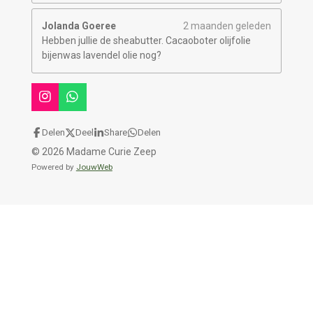
Jolanda Goeree
2 maanden geleden
Hebben jullie de sheabutter. Cacaoboter olijfolie
bijenwas lavendel olie nog?
I
W
n
h
s
a
Delen
Deel
Share
Delen
t
t
© 2026 Madame Curie Zeep
a
s
g
A
Powered by
JouwWeb
r
p
a
p
m