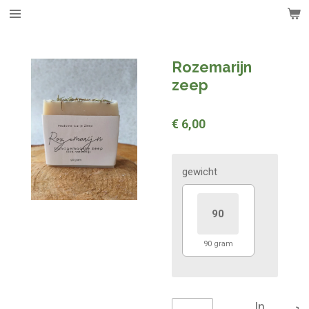
Ga
direct
naar
de
Rozemarijn
hoofdinhoud
zeep
€ 6,00
gewicht
90
90 gram
In