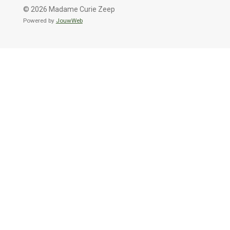
t
t
© 2026 Madame Curie Zeep
a
s
g
A
Powered by
JouwWeb
r
p
a
p
m