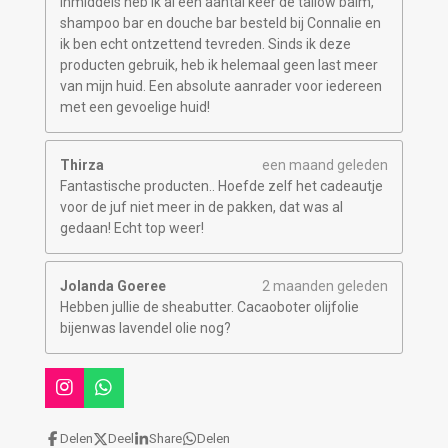
Inmiddels heb ik al een aantal keer de tallow balm,
shampoo bar en douche bar besteld bij Connalie en
ik ben echt ontzettend tevreden. Sinds ik deze
producten gebruik, heb ik helemaal geen last meer
van mijn huid. Een absolute aanrader voor iedereen
met een gevoelige huid!
Thirza
een maand geleden
Fantastische producten.. Hoefde zelf het cadeautje
voor de juf niet meer in de pakken, dat was al
gedaan! Echt top weer!
Jolanda Goeree
2 maanden geleden
Hebben jullie de sheabutter. Cacaoboter olijfolie
bijenwas lavendel olie nog?
I
W
n
h
s
a
Delen
Deel
Share
Delen