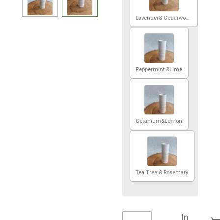
Lavender& Cedarwood
Peppermint &Lime
Geranium&Lemon
Tea Tree & Rosemary
In