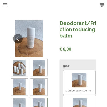
Ga
direct
naar
de
Deodorant/Fri
hoofdinhoud
ction reducing
balm
€ 6,00
geur
Juniperberry &Lemon