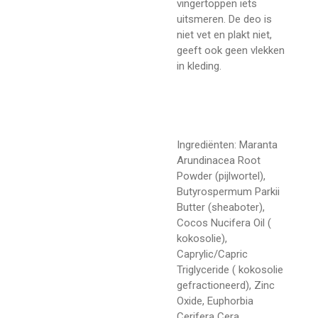
vingertoppen iets
uitsmeren. De deo is
niet vet en plakt niet,
geeft ook geen vlekken
in kleding.
Ingrediënten:
Maranta
Arundinacea Root
Powder (pijlwortel),
Butyrospermum Parkii
Butter (sheaboter),
Cocos Nucifera Oil (
kokosolie),
Caprylic/Capric
Triglyceride ( kokosolie
gefractioneerd), Zinc
Oxide, Euphorbia
Cerifera Cera