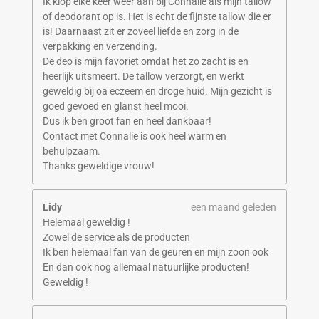
Ik klop elke keer weer aan bij Connalie als mijn tallow
of deodorant op is. Het is echt de fijnste tallow die er
is! Daarnaast zit er zoveel liefde en zorg in de
verpakking en verzending.
De deo is mijn favoriet omdat het zo zacht is en
heerlijk uitsmeert. De tallow verzorgt, en werkt
geweldig bij oa eczeem en droge huid. Mijn gezicht is
goed gevoed en glanst heel mooi.
Dus ik ben groot fan en heel dankbaar!
Contact met Connalie is ook heel warm en
behulpzaam.
Thanks geweldige vrouw!
Lidy
een maand geleden
Helemaal geweldig !
Zowel de service als de producten
Ik ben helemaal fan van de geuren en mijn zoon ook
En dan ook nog allemaal natuurlijke producten!
Geweldig !