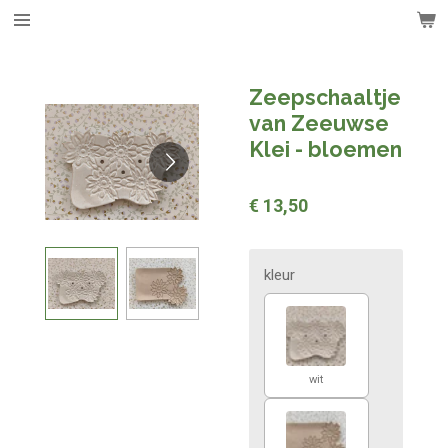
Ga
direct
naar
de
Zeepschaaltje
hoofdinhoud
van Zeeuwse
Klei - bloemen
€ 13,50
kleur
wit